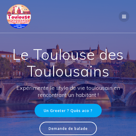
Passer
au
contenu
Le Toulouse des
Toulousains
Expérimente le style de vie toulousain en
rencontrant un habitant !
Un Greeter ? Quès aco ?
Demande de balade