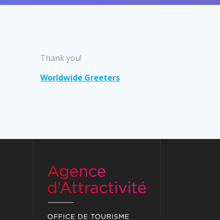
Thank you!
Worldwide Greeters