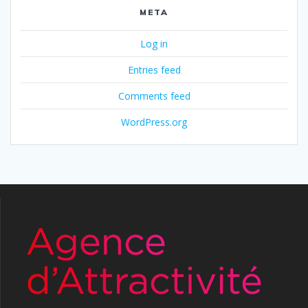
META
Log in
Entries feed
Comments feed
WordPress.org