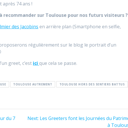
t après 74 ans !
 à recommander sur Toulouse pour nos futurs visiteurs ?
lmier des Jacobins
en arrière plan (Smartphone en selfie,
proposerons régulièrement sur le blog le portrait d’un

d’un greet, c’est
ici
que cela se passe.
USE
TOULOUSE AUTREMENT
TOULOUSE HORS DES SENTIERS BATTUS
Next
our du 7
Next:
Les Greeters font les Journées du Patrim
post:
à Toulou