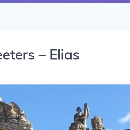
eters – Elias
1