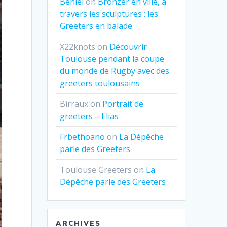
Beniel
on
Bronzer en ville, à
travers les sculptures : les
Greeters en balade
X22knots
on
Découvrir
Toulouse pendant la coupe
du monde de Rugby avec des
greeters toulousains
Birraux
on
Portrait de
greeters – Elias
Frbethoano
on
La Dépêche
parle des Greeters
Toulouse Greeters
on
La
Dépêche parle des Greeters
ARCHIVES