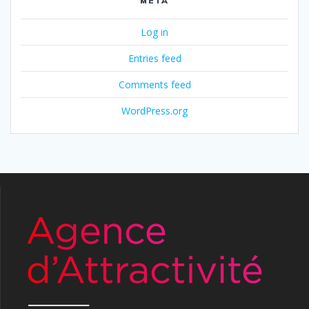
META
Log in
Entries feed
Comments feed
WordPress.org