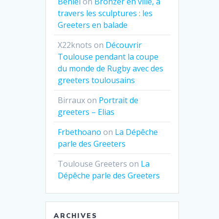
Beniel
on
Bronzer en ville, à
travers les sculptures : les
Greeters en balade
X22knots
on
Découvrir
Toulouse pendant la coupe
du monde de Rugby avec des
greeters toulousains
Birraux
on
Portrait de
greeters – Elias
Frbethoano
on
La Dépêche
parle des Greeters
Toulouse Greeters
on
La
Dépêche parle des Greeters
ARCHIVES