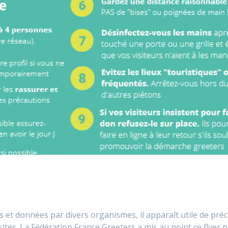
 et données par divers organismes, il apparaît utile de préc
isites. La Fédération France Greeters a mis au point ce flyer 