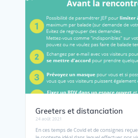
Greeters et distanciation
24 août 2021
En ces temps de Covid et de consignes reçues
le contexte idéal dans lequel effectuer nos v