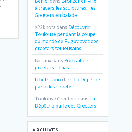
Beniel
dans
Bronzer en ville,
z
à travers les sculptures : les
Greeters en balade
X22knots
dans
Découvrir
Toulouse pendant la coupe
du monde de Rugby avec des
greeters toulousains
Birraux
dans
Portrait de
greeters – Elias
Frbethoano
dans
La Dépêche
parle des Greeters
Toulouse Greeters
dans
La
Dépêche parle des Greeters
ARCHIVES