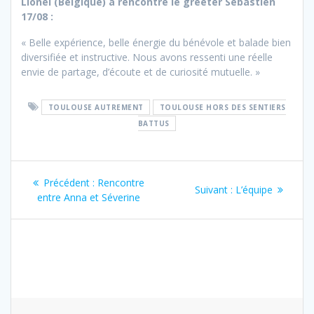
Lionel (Belgique) a rencontré le greeter Sébastien
17/08 :
« Belle expérience, belle énergie du bénévole et balade bien
diversifiée et instructive. Nous avons ressenti une réelle
envie de partage, d’écoute et de curiosité mutuelle. »
TOULOUSE AUTREMENT
TOULOUSE HORS DES SENTIERS
BATTUS
Navigation
Article
Précédent :
Rencontre
Article
Suivant :
L’équipe
de
précédent
entre Anna et Séverine
suivant
:
:
l’article