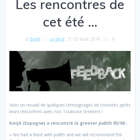
Les rencontres de
cet été …
Bertil
Le blog
25 août 2016
|
0
Voici un recueil de quelques témoignages de touristes après
leurs rencontres avec nos Toulouse Greeters !
Katjà (Espagne) a rencontré la greeter Judith 05/06 :
« We had a blast with Judith and we will recommend the